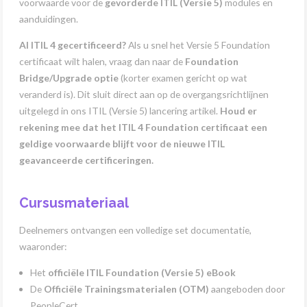
voorwaarde voor de
gevorderde ITIL (Versie 5)
modules en
aanduidingen.
Al ITIL 4 gecertificeerd?
Als u snel het Versie 5 Foundation
certificaat wilt halen, vraag dan naar de
Foundation
Bridge/Upgrade optie
(korter examen gericht op wat
veranderd is). Dit sluit direct aan op de overgangsrichtlijnen
uitgelegd in ons ITIL (Versie 5) lancering artikel.
Houd er
rekening mee dat het ITIL 4 Foundation certificaat een
geldige voorwaarde blijft voor de nieuwe ITIL
geavanceerde certificeringen.
Cursusmateriaal
Deelnemers ontvangen een volledige set documentatie,
waaronder:
Het
officiële ITIL Foundation (Versie 5) eBook
De
Officiële Trainingsmaterialen (OTM)
aangeboden door
PeopleCert