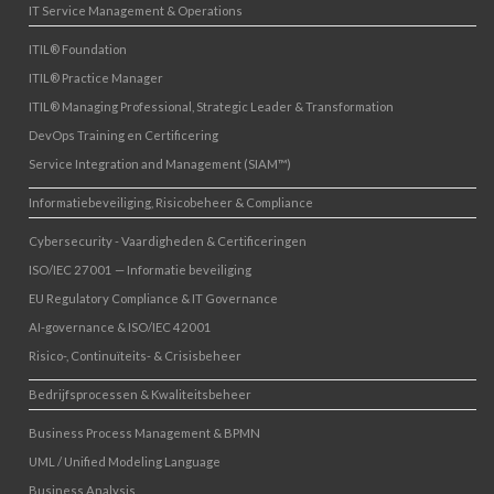
IT Service Management & Operations
ITIL® Foundation
ITIL® Practice Manager
ITIL® Managing Professional, Strategic Leader & Transformation
DevOps Training en Certificering
Service Integration and Management (SIAM™)
Informatiebeveiliging, Risicobeheer & Compliance
Cybersecurity - Vaardigheden & Certificeringen
ISO/IEC 27001 — Informatie beveiliging
EU Regulatory Compliance & IT Governance
AI-governance & ISO/IEC 42001
Risico-, Continuïteits- & Crisisbeheer
Bedrijfsprocessen & Kwaliteitsbeheer
Business Process Management & BPMN
UML / Unified Modeling Language
Business Analysis