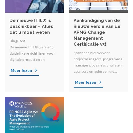
De nieuwe ITIL® is
Aankondiging van de
beschikbaar – Alles
nieuwe versie van de
dat u moet weten
APMG Change
Management
BlogPost
Certificatie v3!
De nieuwe ITIL® (versie 5):
Spannend nieuws voor
duidelijkere richtlijnen voor
projectmanagers, programma
digitale producten en
managers, business analisten,
diensten
Meer lezen
sponsors en iedereen die
betrokken is bij
Meer lezen
organisatorische
veranderingen!