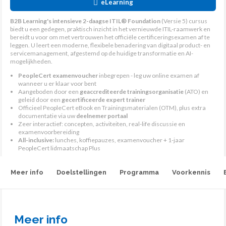
eLearning
B2B Learning's intensieve 2-daagse ITIL® Foundation
(Versie 5) cursus
biedt u een gedegen, praktisch inzicht in het vernieuwde ITIL-raamwerk en
bereidt u voor om met vertrouwen het officiële certificeringsexamen af te
leggen. U leert een moderne, flexibele benadering van digitaal product- en
servicemanagement, afgestemd op de huidige transformatie en AI-
mogelijkheden.
PeopleCert examenvoucher
inbegrepen - leg uw online examen af
wanneer u er klaar voor bent
Aangeboden door een
geaccrediteerde trainingsorganisatie
(ATO) en
geleid door een
gecertificeerde expert trainer
Officieel PeopleCert eBook en Trainingsmaterialen (OTM), plus extra
documentatie via uw
deelnemer portaal
Zeer interactief: concepten, activiteiten, real-life discussie en
examenvoorbereiding
All-inclusive:
lunches, koffiepauzes, examenvoucher + 1-jaar
PeopleCert lidmaatschap Plus
Meer info
Doelstellingen
Programma
Voorkennis
Meer info