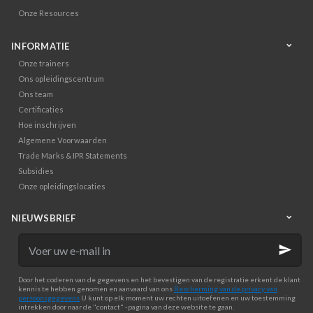
Onze Resources
INFORMATIE
Onze trainers
Ons opleidingscentrum
Ons team
Certificaties
Hoe inschrijven
Algemene Voorwaarden
Trade Marks & IPR Statements
Subsidies
Onze opleidingslocaties
NIEUWSBRIEF
Voer
uw
e-
mail
Door het coderen van de gegevens en het bevestigen van de registratie erkent de klant
in
kennis te hebben genomen en aanvaard van ons
Bescherming van de privacy van
persoonsgegevens
U kunt op elk moment uw rechten uitoefenen en uw toestemming
intrekken door naar de "contact" -pagina van deze website te gaan.