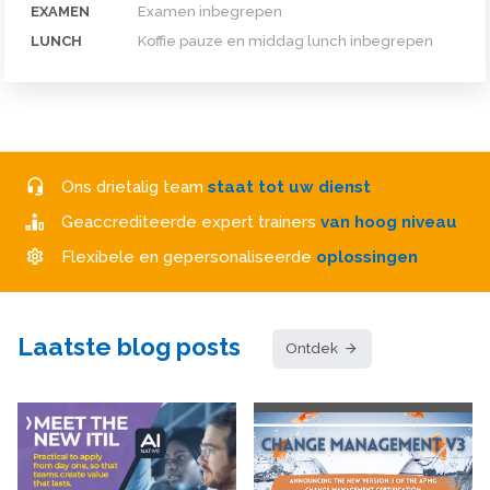
EXAMEN
Examen inbegrepen
LUNCH
Koffie pauze en middag lunch inbegrepen
Ons drietalig team
staat tot uw dienst
Geaccrediteerde expert trainers
van hoog niveau
Flexibele en gepersonaliseerde
oplossingen
Laatste blog posts
Ontdek