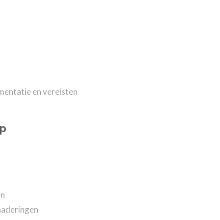
mentatie en vereisten
rp
en
naderingen