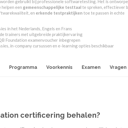
 worden gebruikt bij professionele softwaretesting. Het is ontworp
e helpen een
gemeenschappelijke testtaal
te spreken, effectiever b
ftwarekwaliteit, en
erkende testpraktijken
toe te passen in echte
ies in het Nederlands, Engels en Frans
de trainers met uitgebreide praktijkervaring
TQB Foundation examenvoucher inbegrepen
ssies, in-company cursussen en e-learning opties beschikbaar
Programma
Voorkennis
Examen
Vragen
ion certificering behalen?