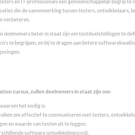
esters en IT-professionals een gemeenschappelijk begrip te 
nisaties die de samenwerking tussen testers, ontwikkelaars, 
n verbeteren.
en deelnemers beter in staat zijn om testdoelstellingen te def
ico's te begrijpen, en bij te dragen aan betere softwarekwalit
mgevingen.
ion cursus, zullen deelnemers in staat zijn om:
 waarom het nodig is.
uiken om effectief te communiceren met testers, ontwikkel
gen en waarde van testen uit te leggen.
rschillende software ontwikkelingscycli.