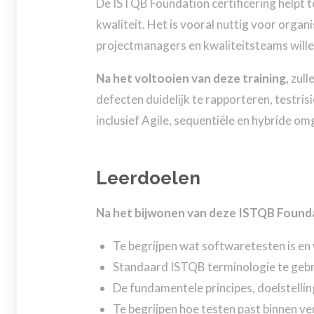
De ISTQB Foundation certificering helpt t
kwaliteit. Het is vooral nuttig voor orga
projectmanagers en kwaliteitsteams wille
Na het voltooien van deze training,
zull
defecten duidelijk te rapporteren, testris
inclusief Agile, sequentiële en hybride o
Leerdoelen
Na het bijwonen van deze ISTQB Foundat
Te begrijpen wat softwaretesten is en
Standaard ISTQB terminologie te gebr
De fundamentele principes, doelstellin
Te begrijpen hoe testen past binnen ve