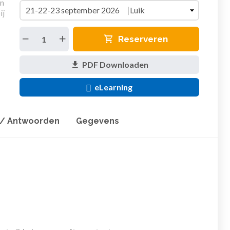
en
ij
Reserveren
PDF Downloaden
eLearning
 / Antwoorden
Gegevens