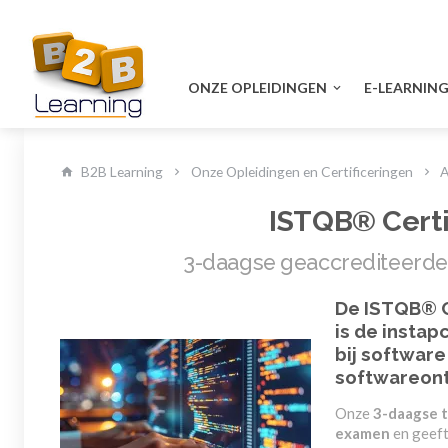
ONZE OPLEIDINGEN
E-LEARNIN
B2B Learning
Onze Opleidingen en Certificeringen
A
ISTQB® Certi
3-daagse geaccrediteerde
De
ISTQB® C
is de instap
bij
software 
softwareont
Onze
3-daagse t
examen
en geeft