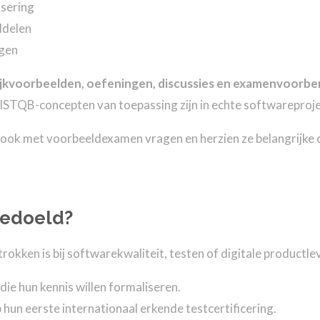
isering
ddelen
ngen
ijkvoorbeelden, oefeningen, discussies en examenvoorber
 ISTQB-concepten van toepassing zijn in echte softwareproj
ook met voorbeeldexamen vragen en herzien ze belangrijke 
bedoeld?
rokken is bij softwarekwaliteit, testen of digitale productlev
ie hun kennis willen formaliseren.
 hun eerste internationaal erkende testcertificering.