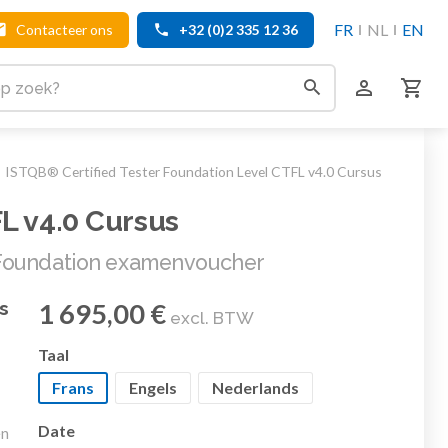
FR
NL
EN
Contacteer ons
+32 (0)2 335 12 36
ISTQB® Certified Tester Foundation Level CTFL v4.0 Cursus
L v4.0 Cursus
 Foundation examenvoucher
s
1 695,00 €
excl. BTW
n
Taal
Frans
Engels
Nederlands
Date
en