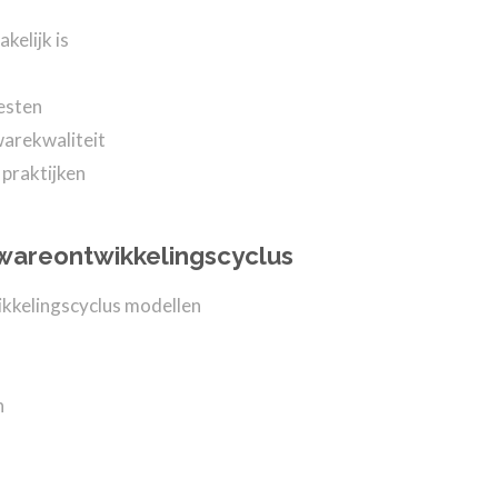
kelijk is
esten
warekwaliteit
praktijken
wareontwikkelingscyclus
ikkelingscyclus modellen
n