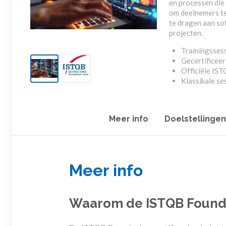
en processen die
om deelnemers t
te dragen aan so
projecten.
Trainingssess
Gecertificeer
Officiële IS
Klassikale se
Meer info
Doelstellingen
Meer info
Waarom de ISTQB Foundat