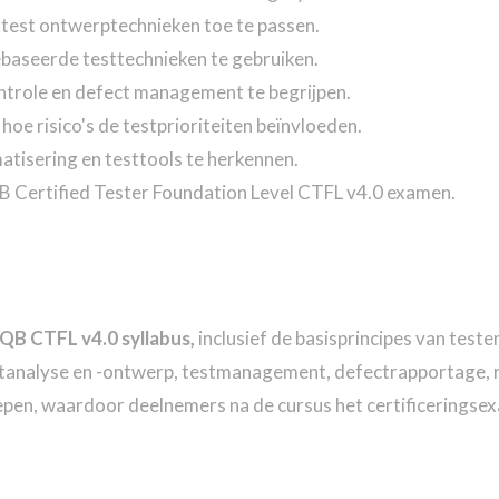
 test ontwerptechnieken toe te passen.
ebaseerde testtechnieken te gebruiken.
ontrole en defect management te begrijpen.
n hoe risico's de testprioriteiten beïnvloeden.
atisering en testtools te herkennen.
QB Certified Tester Foundation Level CTFL v4.0 examen.
QB CTFL v4.0 syllabus,
inclusief de basisprincipes van test
estanalyse en -ontwerp, testmanagement, defectrapportage, r
pen, waardoor deelnemers na de cursus het certificeringse