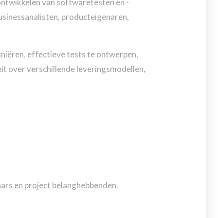
ontwikkelen van softwaretesten en -
businessanalisten, producteigenaren,
iniëren, effectieve tests te ontwerpen,
eit over verschillende leveringsmodellen,
aars en project belanghebbenden.