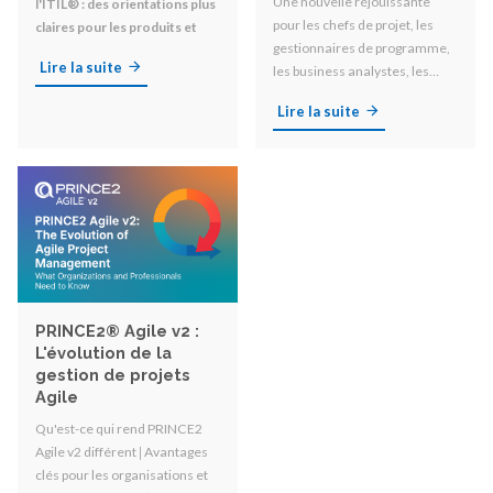
Une nouvelle réjouissante
l'ITIL® : des orientations plus
pour les chefs de projet, les
claires pour les produits et
gestionnaires de programme,
services numériques
Lire la suite
les business analystes, les
sponsors et toutes les
Lire la suite
personnes impliquées dans le
changement organisationnel !
PRINCE2® Agile v2 :
L'évolution de la
gestion de projets
Agile
Qu'est-ce qui rend PRINCE2
Agile v2 différent 𑗅 Avantages
clés pour les organisations et