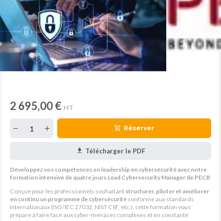
2 695,00 €
HT
Réserver
Télécharger le PDF
Développez vos compétences en leadership en cybersécurité avec notre
formation intensive de quatre jours Lead Cybersecurity Manager de PECB
Conçue pour les professionnels souhaitant
structurer, piloter et améliorer
en continu un programme de cybersécurité
conforme aux standards
internationaux (ISO/IEC 27032, NIST CSF, etc.), cette formation vous
prépare à faire face aux cyber-menaces complexes et en constante