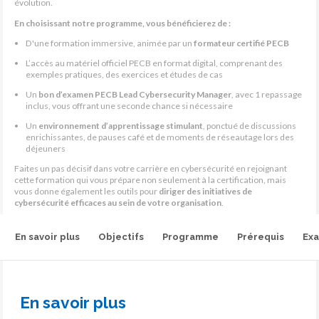
évolution.
En choisissant notre programme, vous bénéficierez de :
D'une formation immersive, animée par un
formateur certifié PECB
L’accès au matériel officiel PECB en format digital, comprenant des
exemples pratiques, des exercices et études de cas
Un
bon d’examen PECB Lead Cybersecurity Manager
, avec 1 repassage
inclus, vous offrant une seconde chance si nécessaire
Un
environnement d’apprentissage stimulant
, ponctué de discussions
enrichissantes, de pauses café et de moments de réseautage lors des
déjeuners
Faites un pas décisif dans votre carrière en cybersécurité en rejoignant
cette formation qui vous prépare non seulement à la certification, mais
vous donne également les outils pour
diriger des initiatives de
cybersécurité efficaces au sein de votre organisation
.
En savoir plus
Objectifs
Programme
Prérequis
Ex
En savoir plus