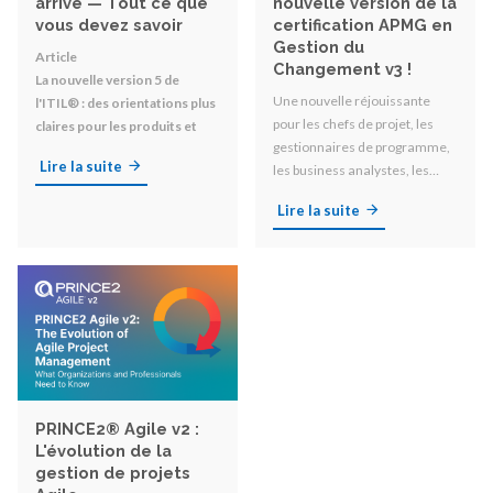
arrivé — Tout ce que
nouvelle version de la
vous devez savoir
certification APMG en
Gestion du
Article
Changement v3 !
La nouvelle version 5 de
Une nouvelle réjouissante
l'ITIL® : des orientations plus
pour les chefs de projet, les
claires pour les produits et
gestionnaires de programme,
services numériques
Lire la suite
les business analystes, les
sponsors et toutes les
Lire la suite
personnes impliquées dans le
changement organisationnel !
PRINCE2® Agile v2 :
L'évolution de la
gestion de projets