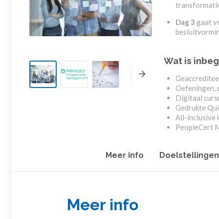
transformati
Dag 3
gaat v
besluitvormi
Wat is inbe
Geaccrediteer
Oefeningen, 
Digitaal curs
Gedrukte Qui
All-inclusive 
PeopleCert M
Meer info
Doelstellingen
Meer info