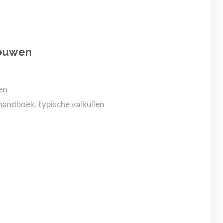
rouwen
en
handboek, typische valkuilen