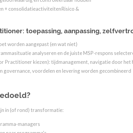
n + consolidatieactiviteitenRisico &
itioner: toepassing, aanpassing, zelfvert
et worden aangepast (en wat niet)
ammasituatie analyseren en de juiste MSP-respons selecter
 Practitioner kiezen): tijdmanagement, navigatie door het 
n governance, voordelen en levering worden gecombineerd
bedoeld?
n in (of rond) transformatie:
ogramma-managers
pen naar programma's