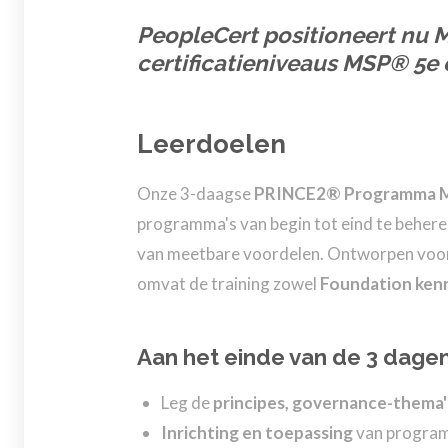
PeopleCert positioneert nu 
certificatieniveaus
MSP® 5e e
Leerdoelen
Onze 3-daagse
PRINCE2® Programma M
programma's van begin tot eind te beheren
van meetbare voordelen. Ontworpen voor
omvat de training zowel
Foundation kenn
Aan het einde van de 3 dagen
Leg de
principes, governance-thema'
Inrichting en toepassing
van programm