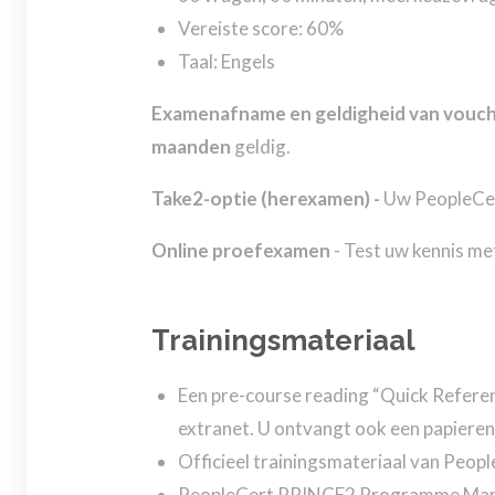
Vereiste score: 60%
Taal: Engels
Examenafname en geldigheid van vouch
maanden
geldig.
Take2-optie (herexamen) -
Uw PeopleCer
Online proefexamen
- Test uw kennis me
Trainingsmateriaal
Een pre-course reading “Quick Refere
extranet. U ontvangt ook een papieren
Officieel trainingsmateriaal van Peop
PeopleCert PRINCE2 Programme Manage