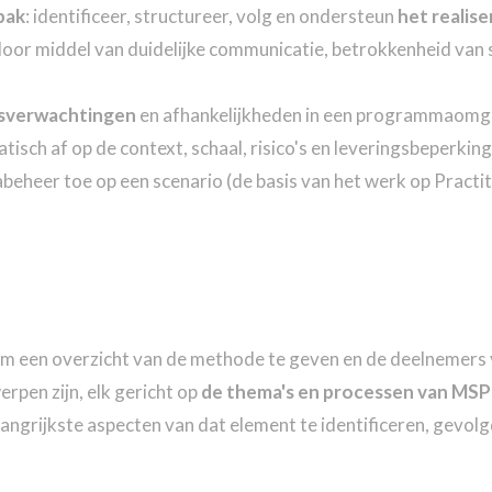
pak
: identificeer, structureer, volg en ondersteun
het realis
oor middel van duidelijke communicatie, betrokkenheid van 
itsverwachtingen
en afhankelijkheden in een programmaomg
 af op de context, schaal, risico's en leveringsbeperkinge
er toe op een scenario (de basis van het werk op Practition
n om een overzicht van de methode te geven en de deelnemers 
erpen zijn, elk gericht op
de thema's en processen van MS
elangrijkste aspecten van dat element te identificeren, gev