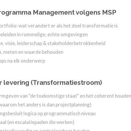
n Programma Management volgens MSP
olio: wat verandert er als het doel transformatie is
geleiden in rommelige, echte omgevingen
e, visie, leiderschap & stakeholderbetrokkenheid
en, meten en waarde behouden
ops na elk onderwerp
 levering (Transformatiestroom)
rmgeven van "de toekomstige staat" en het coherent houde
 waarom het anders is dan projectplanning)
ingsbesluit logica op programmatisch niveau
al (en escalatiepaden die werken)
n geloofwaardig en controleerbaar houden