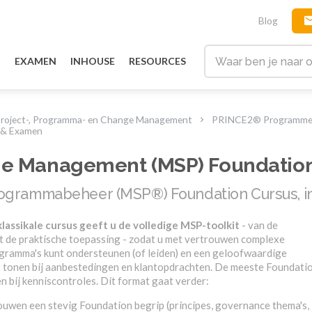
Blog
G
EXAMEN
INHOUSE
RESOURCES
roject-, Programma- en Change Management
PRINCE2® Programmes,
 & Examen
 Management (MSP) Foundation
grammabeheer (MSP®) Foundation Cursus, i
lassikale cursus geeft u de volledige MSP-toolkit
- van de
ot de praktische toepassing - zodat u met vertrouwen complexe
ramma's kunt ondersteunen (of leiden) en een geloofwaardige
nt tonen bij aanbestedingen en klantopdrachten.
De meeste Foundati
 bij kenniscontroles. Dit format gaat verder:
uwen een stevig Foundation begrip (principes, governance thema's,