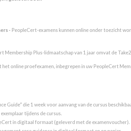
ers -
PeopleCert-examens kunnen online onder toezicht wor
t Membership Plus-lidmaatschap van 1 jaar omvat de Take2-
t het online proefexamen, inbegrepen in uw PeopleCert Memb
nce Guide” die 1 week voor aanvang van de cursus beschikb
 exemplaar tijdens de cursus.
leCert in digitaal formaat (geleverd met de examenvoucher).
ment core guidance in digitaal formaat en op papier.