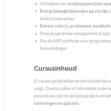
Ontwikkel een
resultaatgerichte aan
Breng belanghebbenden op één lijn
d
leiderschapsacties.
Beheer risico's, problemen, kwalite
Stem programma management pragmatisch
Pas de MSP methode voor programmabehe
beoordelingen
Cursusinhoud
Er zal een gedetailleerde introductie zij
volgt. Daarna zullen er individuele onderw
presentatie zijn om de belangrijkste en b
oefeningen en quizzen
.