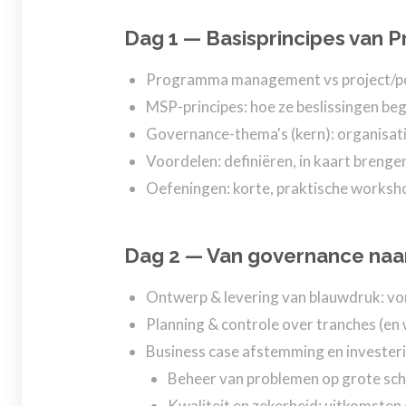
Dag 1 — Basisprincipes va
Programma management vs project/portf
MSP-principes: hoe ze beslissingen be
Governance-thema's (kern): organisati
Voordelen: definiëren, in kaart breng
Oefeningen: korte, praktische worksh
Dag 2 — Van governance naar
Ontwerp & levering van blauwdruk: vo
Planning & controle over tranches (en
Business case afstemming en invester
Beheer van problemen op grote scha
Kwaliteit en zekerheid: uitkomste