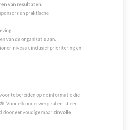
eren van resultaten
.
sponsors en praktische
eving.
n van de organisatie aan.
er-niveau), inclusief prioritering en
voor te bereiden op de informatie die
P®
. Voor elk onderwerp zal eerst een
olgd door eenvoudige maar
zinvolle