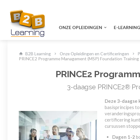
ONZE OPLEIDINGEN
E-LEARNIN
B2B Learning
Onze Opleidingen en Certificeringen
P
PRINCE2 Programme Management (MSP) Foundation Training
PRINCE2 Programme
3-daagse PRINCE2® Pro
Deze 3-daagse k
basisprincipes t
veranderingsprog
certificering ku
cursussen stoppen
Dagen 1-2
bo