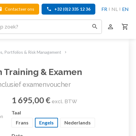
FR
NL
EN
Contacteer ons
+32 (0)2 335 12 36
 Portfolios & Risk Management
 Training & Examen
nclusief examenvoucher
1 695,00 €
excl. BTW
Taal
on
Frans
Engels
Nederlands
Date