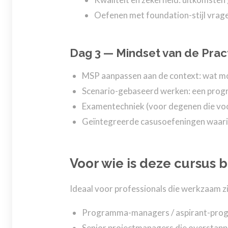
Oefenen met foundation-stijl vrage
Dag 3 — Mindset van de Pract
MSP aanpassen aan de context: wat mo
Scenario-gebaseerd werken: een progr
Examentechniek (voor degenen die voor
Geïntegreerde casusoefeningen waari
Voor wie is deze cursus 
Ideaal voor professionals die werkzaam zij
Programma-managers / aspirant-pr
Senior projectmanagers die overstap