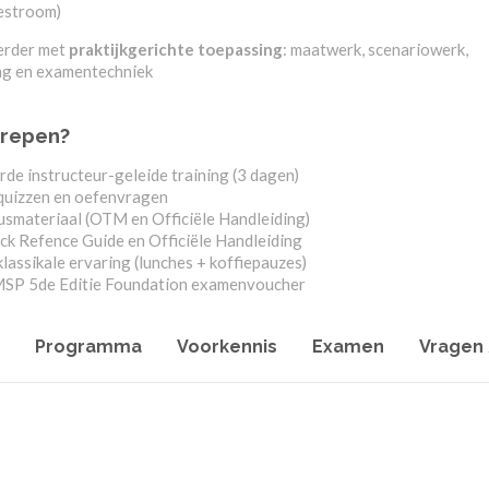
estroom)
erder met
praktijkgerichte toepassing
: maatwerk, scenariowerk,
ng en examentechniek
grepen?
de instructeur-geleide training (3 dagen)
quizzen en oefenvragen
usmateriaal (OTM en Officiële Handleiding)
ck Refence Guide en Officiële Handleiding
klassikale ervaring (lunches + koffiepauzes)
SP 5de Editie Foundation examenvoucher
Programma
Voorkennis
Examen
Vragen