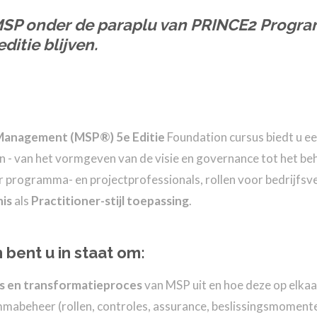
MSP onder de paraplu van
PRINCE2 Progr
ditie
blijven.
anagement (MSP®) 5e Editie
Foundation cursus biedt u ee
 - van het vormgeven van de visie en governance tot het beh
 programma- en projectprofessionals, rollen voor bedrijf
is
als
Practitioner-stijl toepassing
.
 bent u in staat om:
s en transformatieproces
van MSP uit en hoe deze op elkaa
abeheer (rollen, controles, assurance, beslissingsmomente