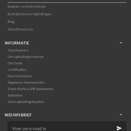
Examen- en testcentrum
Bedrijfsinterne Opleidingen
Blog
Onze Resources
INFORMATIE
Onze trainers
Ons opleidingscentrum
Ons team
Certificaties
Hoe inschrijven
Algemene Voorwaarden
Trade Marks & IPR Statements
Subsidies
Onze opleidingslocaties
NIEUWSBRIEF
Voer
uw