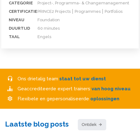
CATEGORIE
Project-, Programma- & Changemanagement
CERTIFICATIE
PRINCE2 Projects ⎮ Programmes ⎮ Portfolios
NIVEAU
Foundation
DUURTIJD
60 minutes
TAAL
Engels
Ons drietalig team
staat tot uw dienst
Geaccrediteerde expert trainers
van hoog niveau
Flexibele en gepersonaliseerde
oplossingen
Laatste blog posts
Ontdek