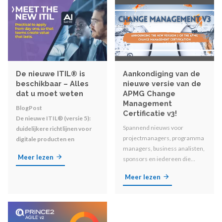
De nieuwe ITIL® is
Aankondiging van de
beschikbaar – Alles
nieuwe versie van de
dat u moet weten
APMG Change
Management
BlogPost
Certificatie v3!
De nieuwe ITIL® (versie 5):
Spannend nieuws voor
duidelijkere richtlijnen voor
projectmanagers, programma
digitale producten en
managers, business analisten,
diensten
Meer lezen
sponsors en iedereen die
betrokken is bij
Meer lezen
organisatorische
veranderingen!