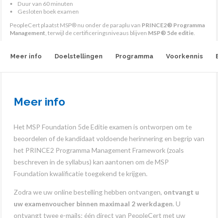
Duur van 60 minuten
Gesloten boek examen
PeopleCert plaatst MSP® nu onder de paraplu van
PRINCE2® Programma
Management
, terwijl de certificeringsniveaus blijven
MSP® 5de editie
.
Meer info
Doelstellingen
Programma
Voorkennis
Meer info
Het MSP Foundation 5de Editie examen is ontworpen om te
beoordelen of de kandidaat voldoende herinnering en begrip van
het PRINCE2 Programma Management Framework (zoals
beschreven in de syllabus) kan aantonen om de MSP
Foundation kwalificatie toegekend te krijgen.
Zodra we uw online bestelling hebben ontvangen,
ontvangt u
uw examenvoucher binnen maximaal 2 werkdagen
. U
ontvangt twee e-mails: één direct van PeopleCert met uw