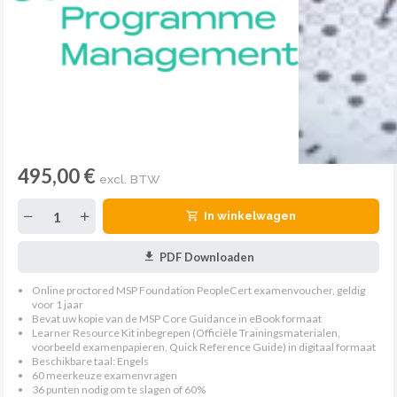
495,00 €
excl. BTW
In winkelwagen
PDF Downloaden
Online proctored MSP Foundation PeopleCert examenvoucher, geldig
voor 1 jaar
Bevat uw kopie van de MSP Core Guidance in eBook formaat
Learner Resource Kit inbegrepen (Officiële Trainingsmaterialen,
voorbeeld examenpapieren, Quick Reference Guide) in digitaal formaat
Beschikbare taal: Engels
60 meerkeuze examenvragen
36 punten nodig om te slagen of 60%