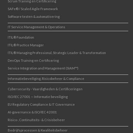
Scrum Training en Certificering
SAFe® / Scaled Agile Framework
Software testen & automatisering
IT Service Management & Operations
ITIL® Foundation
ITIL® Practice Manager
ITIL® Managing Professional, Strategic Leader & Transformation
DevOps Training en Certificering
Service Integration and Management (SIAM™)
Informatiebeveiliging, Risicobeheer & Compliance
Cybersecurity - Vaardigheden & Certificeringen
ISO/IEC 27001 — Informatie beveiliging
EU Regulatory Compliance & IT Governance
AI-governance & ISO/IEC 42001
Risico-, Continuïteits- & Crisisbeheer
Bedrijfsprocessen & Kwaliteitsbeheer