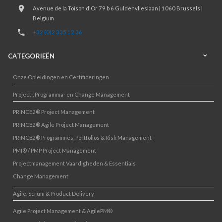
Avenue de la Toison d'Or 79 b 6 Guldenvlieslaan | 1060 Brussels |
Belgium
+32 (0)2 335 12 36
CATEGORIEËN
Onze Opleidingen en Certificeringen
Project-, Programma- en Change Management
PRINCE2® Project Management
PRINCE2® Agile Project Management
PRINCE2® Programmes, Portfolios & Risk Management
PMI® / PMP Project Management
Projectmanagement Vaardigheden & Essentials
Change Management
Agile, Scrum & Product Delivery
Agile Project Management & AgilePM®