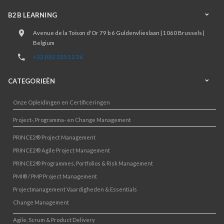
B2B LEARNING
Avenue de la Toison d'Or 79 b 6 Guldenvlieslaan | 1060 Brussels |
Belgium
+32 (0)2 335 12 36
CATEGORIEËN
Onze Opleidingen en Certificeringen
Project-, Programma- en Change Management
PRINCE2® Project Management
PRINCE2® Agile Project Management
PRINCE2® Programmes, Portfolios & Risk Management
PMI® / PMP Project Management
Projectmanagement Vaardigheden & Essentials
Change Management
Agile, Scrum & Product Delivery