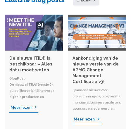
Ontdek
De nieuwe ITIL® is
Aankondiging van de
beschikbaar – Alles
nieuwe versie van de
dat u moet weten
APMG Change
Management
BlogPost
Certificatie v3!
De nieuwe ITIL® (versie 5):
Spannend nieuws voor
duidelijkere richtlijnen voor
projectmanagers, programma
digitale producten en
managers, business analisten,
diensten
Meer lezen
sponsors en iedereen die
betrokken is bij
Meer lezen
organisatorische
veranderingen!