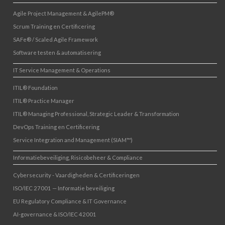
Agile Project Management & AgilePM®
Scrum Training en Certificering
SAFe® / Scaled Agile Framework
Software testen & automatisering
IT Service Management & Operations
ITIL® Foundation
ITIL® Practice Manager
ITIL® Managing Professional, Strategic Leader & Transformation
DevOps Training en Certificering
Service Integration and Management (SIAM™)
Informatiebeveiliging, Risicobeheer & Compliance
Cybersecurity - Vaardigheden & Certificeringen
ISO/IEC 27001 — Informatie beveiliging
EU Regulatory Compliance & IT Governance
AI-governance & ISO/IEC 42001