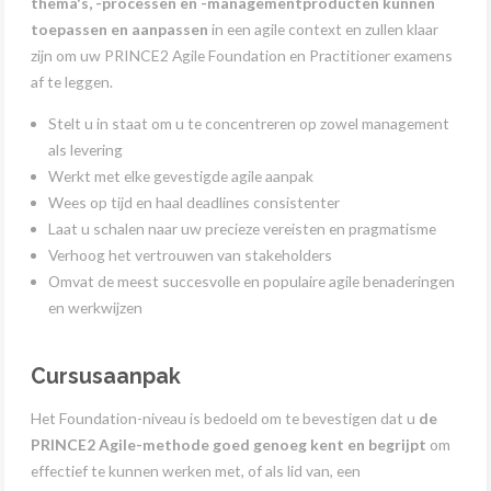
thema's, -processen en -managementproducten kunnen
toepassen en aanpassen
in een agile context en zullen klaar
zijn om uw PRINCE2 Agile Foundation en Practitioner examens
af te leggen.
Stelt u in staat om u te concentreren op zowel management
als levering
Werkt met elke gevestigde agile aanpak
Wees op tijd en haal deadlines consistenter
Laat u schalen naar uw precieze vereisten en pragmatisme
Verhoog het vertrouwen van stakeholders
Omvat de meest succesvolle en populaire agile benaderingen
en werkwijzen
Cursusaanpak
Het Foundation-niveau is bedoeld om te bevestigen dat u
de
PRINCE2 Agile-methode goed genoeg kent en begrijpt
om
effectief te kunnen werken met, of als lid van, een