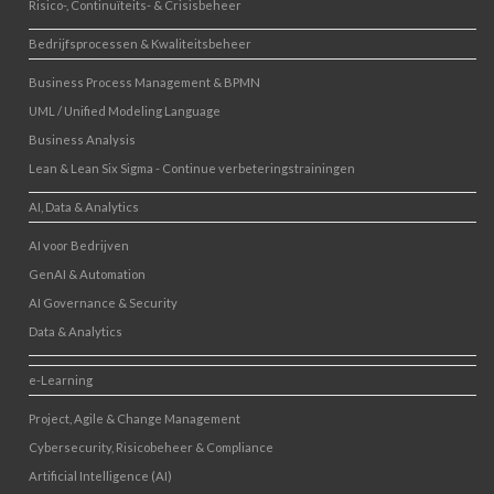
Risico-, Continuïteits- & Crisisbeheer
Bedrijfsprocessen & Kwaliteitsbeheer
Business Process Management & BPMN
UML / Unified Modeling Language
Business Analysis
Lean & Lean Six Sigma - Continue verbeteringstrainingen
AI, Data & Analytics
AI voor Bedrijven
GenAI & Automation
AI Governance & Security
Data & Analytics
e-Learning
Project, Agile & Change Management
Cybersecurity, Risicobeheer & Compliance
Artificial Intelligence (AI)