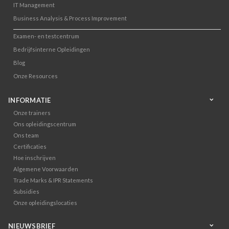
IT Management
Business Analysis & Process Improvement
Examen- en testcentrum
Bedrijfsinterne Opleidingen
Blog
Onze Resources
INFORMATIE
Onze trainers
Ons opleidingscentrum
Ons team
Certificaties
Hoe inschrijven
Algemene Voorwaarden
Trade Marks & IPR Statements
Subsidies
Onze opleidingslocaties
NIEUWSBRIEF