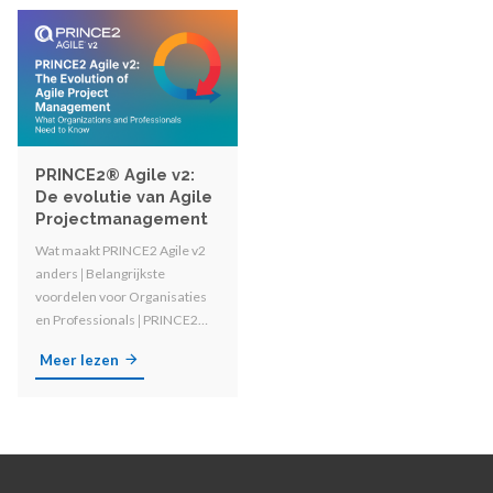
PRINCE2® Agile v2:
De evolutie van Agile
Projectmanagement
Wat maakt PRINCE2 Agile v2
anders 𑗅 Belangrijkste
voordelen voor Organisaties
en Professionals 𑗅
PRINCE2
Agile vs. PRINCE2 en andere
Meer lezen
Agile Methodologieën