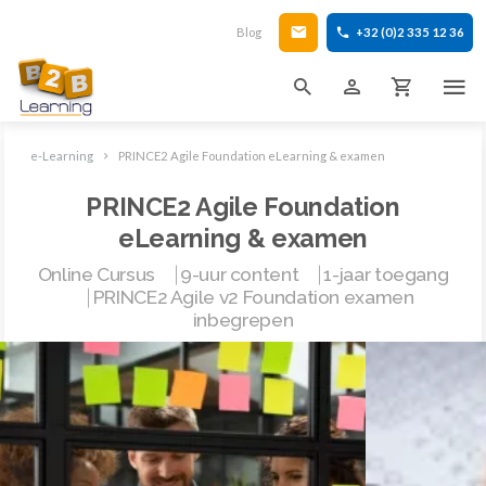
Blog
+32 (0)2 335 12 36
e-Learning
PRINCE2 Agile Foundation eLearning & examen
PRINCE2 Agile Foundation
eLearning & examen
Online Cursus ⎹ 9-uur content ⎹ 1-jaar toegang
⎹ PRINCE2 Agile v2 Foundation examen
inbegrepen