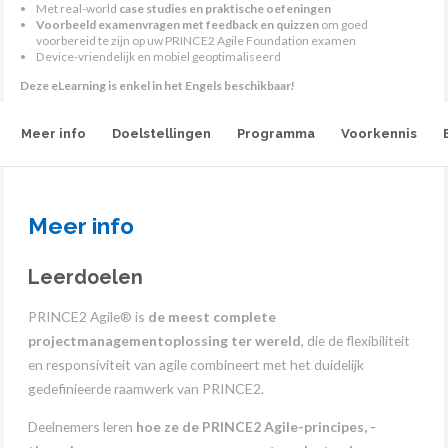
Met real-world
case studies en praktische oefeningen
Voorbeeld examenvragen met feedback en quizzen
om goed
voorbereid te zijn op uw PRINCE2 Agile Foundation examen
Device-vriendelijk en mobiel geoptimaliseerd
Deze eLearning is enkel in het Engels beschikbaar!
Meer info
Doelstellingen
Programma
Voorkennis
Meer info
Leerdoelen
PRINCE2 Agile® is
de meest complete
projectmanagementoplossing ter wereld
, die de flexibiliteit
en responsiviteit van agile combineert met het duidelijk
gedefinieerde raamwerk van PRINCE2.
Deelnemers leren
hoe ze de PRINCE2 Agile-principes, -