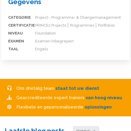
Gegevens
CATEGORIE
Project-, Programma- & Changemanagement
CERTIFICATIE
PRINCE2 Projects ⎮ Programmes ⎮ Portfolios
NIVEAU
Foundation
EXAMEN
Examen inbegrepen
TAAL
Engels
Ons drietalig team
staat tot uw dienst
Geaccrediteerde expert trainers
van hoog niveau
Flexibele en gepersonaliseerde
oplossingen
Laatste blog posts