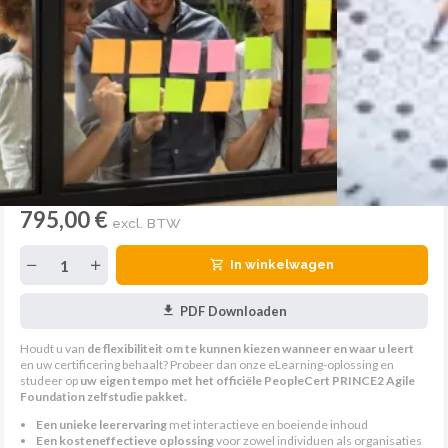
795,00 €
excl. BTW
In winkelwagen
PDF Downloaden
Houdt u van
de flexibiliteit om te kunnen kiezen wanneer en waar u leert
en uw certificering behaalt? Probeer dan onze eLearning-oplossing en
studeer op
uw eigen tempo met het officiële PeopleCert PRINCE2 Agile
Foundation zelfstudie pakket.
Een unieke leerervaring
met interactieve en boeiende inhoud
Een kosteneffectieve oplossing
voor zowel individuen als organisaties