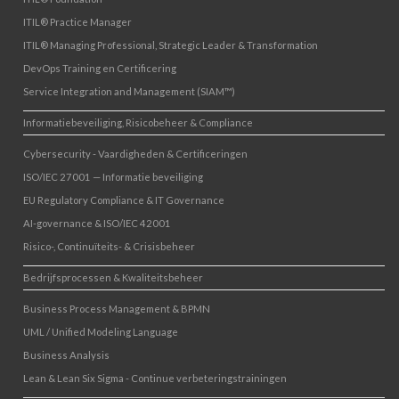
ITIL® Practice Manager
ITIL® Managing Professional, Strategic Leader & Transformation
DevOps Training en Certificering
Service Integration and Management (SIAM™)
Informatiebeveiliging, Risicobeheer & Compliance
Cybersecurity - Vaardigheden & Certificeringen
ISO/IEC 27001 — Informatie beveiliging
EU Regulatory Compliance & IT Governance
AI-governance & ISO/IEC 42001
Risico-, Continuïteits- & Crisisbeheer
Bedrijfsprocessen & Kwaliteitsbeheer
Business Process Management & BPMN
UML / Unified Modeling Language
Business Analysis
Lean & Lean Six Sigma - Continue verbeteringstrainingen