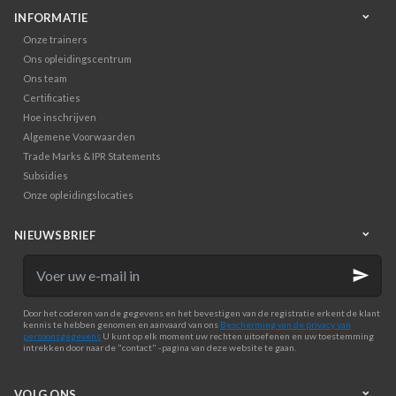
INFORMATIE
Onze trainers
Ons opleidingscentrum
Ons team
Certificaties
Hoe inschrijven
Algemene Voorwaarden
Trade Marks & IPR Statements
Subsidies
Onze opleidingslocaties
NIEUWSBRIEF
Voer
uw
e-
mail
Door het coderen van de gegevens en het bevestigen van de registratie erkent de klant
in
kennis te hebben genomen en aanvaard van ons
Bescherming van de privacy van
persoonsgegevens
U kunt op elk moment uw rechten uitoefenen en uw toestemming
intrekken door naar de "contact" -pagina van deze website te gaan.
VOLG ONS