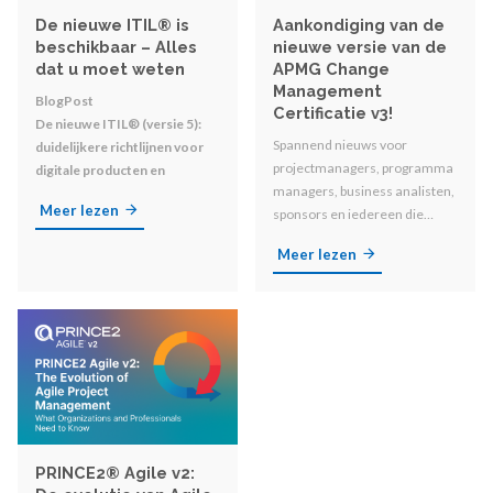
De nieuwe ITIL® is
Aankondiging van de
beschikbaar – Alles
nieuwe versie van de
dat u moet weten
APMG Change
Management
BlogPost
Certificatie v3!
De nieuwe ITIL® (versie 5):
Spannend nieuws voor
duidelijkere richtlijnen voor
projectmanagers, programma
digitale producten en
managers, business analisten,
diensten
Meer lezen
sponsors en iedereen die
betrokken is bij
Meer lezen
organisatorische
veranderingen!
PRINCE2® Agile v2: