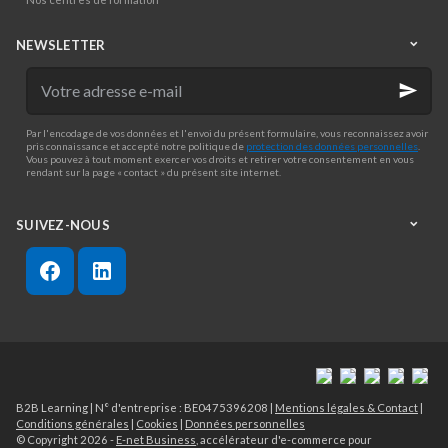
NEWSLETTER
Votre
adresse
e-
mail
Par l'encodage de vos données et l'envoi du présent formulaire, vous reconnaissez avoir
pris connaissance et accepté notre politique de
protection des données personnelles
.
Vous pouvez à tout moment exercer vos droits et retirer votre consentement en vous
rendant sur la page « contact » du présent site internet.
SUIVEZ-NOUS
B2B Learning | N° d'entreprise : BE0475396208 |
Mentions légales & Contact
|
Conditions générales
|
Cookies
|
Données personnelles
© Copyright 2026 -
E-net Business
, accélérateur d'e-commerce pour