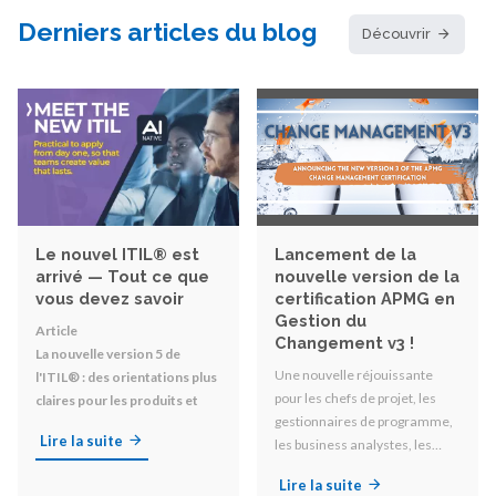
Derniers articles du blog
Découvrir
Le nouvel ITIL® est
Lancement de la
arrivé — Tout ce que
nouvelle version de la
vous devez savoir
certification APMG en
Gestion du
Article
Changement v3 !
La nouvelle version 5 de
Une nouvelle réjouissante
l'ITIL® : des orientations plus
pour les chefs de projet, les
claires pour les produits et
gestionnaires de programme,
services numériques
Lire la suite
les business analystes, les
sponsors et toutes les
Lire la suite
personnes impliquées dans le