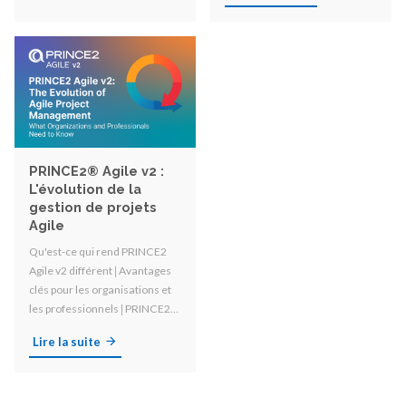
changement organisationnel !
PRINCE2® Agile v2 :
L'évolution de la
gestion de projets
Agile
Qu'est-ce qui rend PRINCE2
Agile v2 différent 𑗅 Avantages
clés pour les organisations et
les professionnels 𑗅
PRINCE2
Agile vs PRINCE2 et autres
Lire la suite
méthodologies Agile