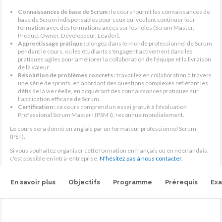
Connaissances de base de Scrum :
le cours fournit les connaissances de
base de Scrum indispensables pour ceux qui veulent continuer leur
formation avec des formations axées sur les rôles (Scrum Master,
Product Owner, Développeur, Leader).
Apprentissage pratique :
plongez dans le monde professionnel de Scrum
pendant le cours, où les étudiants s'engagent activement dans les
pratiques agiles pour améliorer la collaboration de l'équipe et la livraison
de la valeur.
Résolution de problèmes concrets :
travaillez en collaboration à travers
une série de sprints, en abordant des questions complexes reflétant les
défis de la vie réelle, en acquérant des connaissances pratiques sur
l'application efficace de Scrum.
Certification :
ce cours comprend un essai gratuit à l'évaluation
Professional Scrum Master I (PSM I), reconnue mondialement.
Le cours sera donné en anglais par un formateur professionnel Scrum
(PST).
Si vous souhaitez organiser cette formation en français ou en néerlandais,
c'est possible en intra-entreprise.
N'hésitez pas à nous contacter.
En savoir plus
Objectifs
Programme
Prérequis
Ex