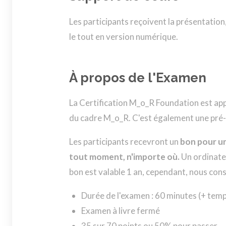
Les participants reçoivent la présentation,
le tout en version numérique.
À propos de l'Examen
La Certification M_o_R Foundation est app
du cadre M_o_R. C'est également une pré-r
Les participants recevront un
bon pour un
tout moment, n'importe où.
Un ordinateu
bon est valable 1 an, cependant, nous con
Durée de l'examen : 60 minutes (+ tem
Examen à livre fermé
35 sur 70 points ou 50% pour passer