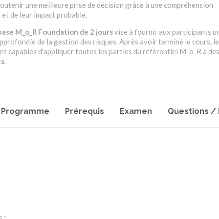
 soutenir une meilleure prise de décision grâce à une compréhension
s et de leur impact probable.
base M_o_R Foundation de 2 jours
vise à fournir aux participants u
rofondie de la gestion des risques. Après avoir terminé le cours, le
nt capables d'appliquer toutes les parties du référentiel M_o_R à de
es
.
Programme
Prérequis
Examen
Questions /
 :