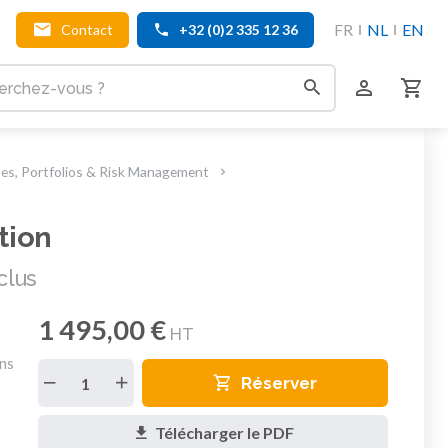
FR
NL
EN
Contact
+32 (0)2 335 12 36
, Portfolios & Risk Management
tion
clus
1 495,00 €
HT
ons
Réserver
Télécharger le PDF