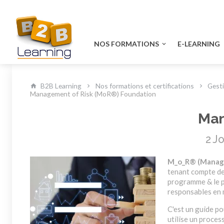
NOS FORMATIONS
E-LEARNING
B2B Learning
Nos formations et certifications
Gest
Management of Risk (MoR®) Foundation
Man
2 J
M_o_R® (Managem
tenant compte des
programme & le pr
responsables en 
C'est un guide po
utilise un proces