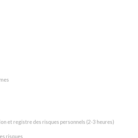
èmes
ion et registre des risques personnels (2-3 heures)
es risques