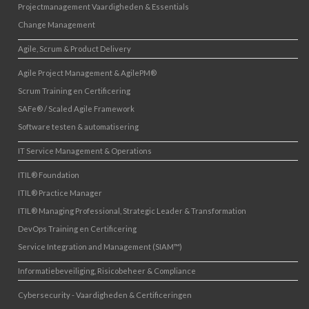
Projectmanagement Vaardigheden & Essentials
Change Management
Agile, Scrum & Product Delivery
Agile Project Management & AgilePM®
Scrum Training en Certificering
SAFe® / Scaled Agile Framework
Software testen & automatisering
IT Service Management & Operations
ITIL® Foundation
ITIL® Practice Manager
ITIL® Managing Professional, Strategic Leader & Transformation
DevOps Training en Certificering
Service Integration and Management (SIAM™)
Informatiebeveiliging, Risicobeheer & Compliance
Cybersecurity - Vaardigheden & Certificeringen