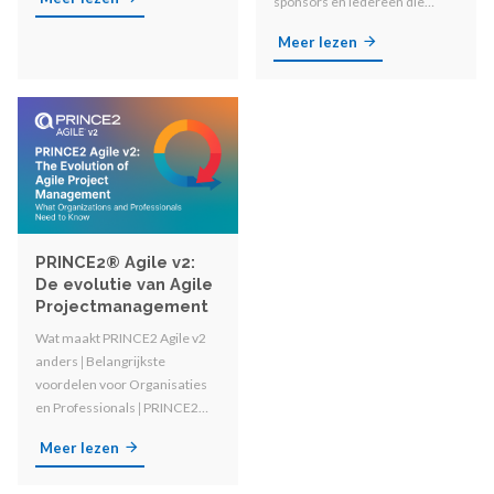
sponsors en iedereen die
betrokken is bij
Meer lezen
organisatorische
veranderingen!
PRINCE2® Agile v2:
De evolutie van Agile
Projectmanagement
Wat maakt PRINCE2 Agile v2
anders 𑗅 Belangrijkste
voordelen voor Organisaties
en Professionals 𑗅
PRINCE2
Agile vs. PRINCE2 en andere
Meer lezen
Agile Methodologieën