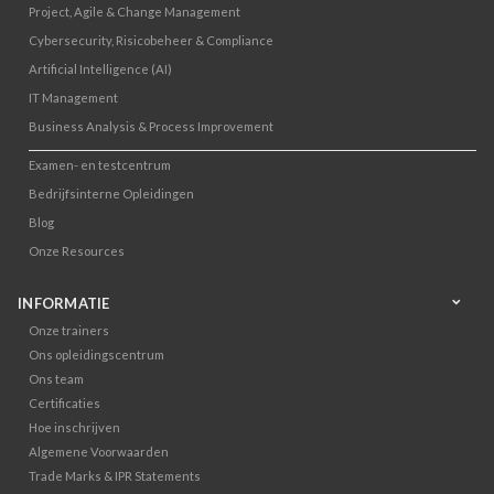
Project, Agile & Change Management
Cybersecurity, Risicobeheer & Compliance
Artificial Intelligence (AI)
IT Management
Business Analysis & Process Improvement
Examen- en testcentrum
Bedrijfsinterne Opleidingen
Blog
Onze Resources
INFORMATIE
Onze trainers
Ons opleidingscentrum
Ons team
Certificaties
Hoe inschrijven
Algemene Voorwaarden
Trade Marks & IPR Statements