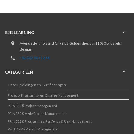
B2B LEARNING
Avenue de la Toison d'Or 79 b 6 Guldenvlieslaan | 1060 Brussels |
Belgium
+32 (0)2 335 12 36
CATEGORIEËN
Onze Opleidingen en Certificeringen
Project-, Programma- en Change Management
PRINCE2® Project Management
PRINCE2® Agile Project Management
PRINCE2® Programmes, Portfolios & Risk Management
PMI® / PMP Project Management