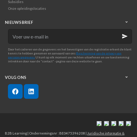
Subsidies
Onze opleidingslocaties
NIEUWSBRIEF
Voer
uw
e-
mail
Door het coderen van de gegevens en het bevestigen van de registratie erkent de klant
in
kennis te hebben genomen en aanvaard van ons
Bescherming van de privacy van
persoonsgegevens
U kunt op elk moment uw rechten uitoefenen en uw toestemming
intrekken door naar de "contact" -pagina van deze website te gaan.
VOLG ONS
B2B Learning | Ondernemingsnr : BE0475396208 |
Juridische informatie &