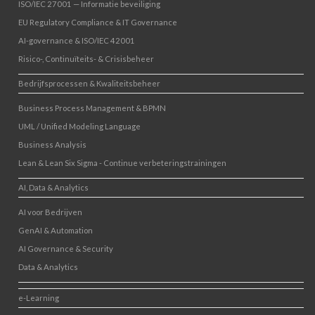
ISO/IEC 27001 — Informatie beveiliging
EU Regulatory Compliance & IT Governance
AI-governance & ISO/IEC 42001
Risico-, Continuïteits- & Crisisbeheer
Bedrijfsprocessen & Kwaliteitsbeheer
Business Process Management & BPMN
UML / Unified Modeling Language
Business Analysis
Lean & Lean Six Sigma - Continue verbeteringstrainingen
AI, Data & Analytics
AI voor Bedrijven
GenAI & Automation
AI Governance & Security
Data & Analytics
e-Learning