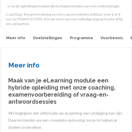
- U na de opleiding te helpen bij de implementatie van een methodologie
Coaching / live privé training sessie is op verzoek beschikbaar voor 2 of 4
uur via TEAMS/ZOOM, of in de vorm van een volledige dag op locatie of bij
ons op kantoor.
Meer info
Doelstellingen
Programma
Voorkennis
Meer info
Maak van je eLearning module een
hybride opleiding met onze coaching,
examenvoorbereiding of vraag-en-
antwoordsessies
We begrijpen dat zelfstudie via eLearning een uitdaging kan zijn.
Daarom bieden we een complete oplossing om je te helpen je
doelen te bereiken.