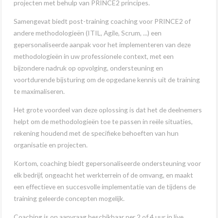
projecten met behulp van PRINCE2 principes.
Samengevat biedt post-training coaching voor PRINCE2 of
andere methodologieën (ITIL, Agile, Scrum, ...) een
gepersonaliseerde aanpak voor het implementeren van deze
methodologieën in uw professionele context, met een
bijzondere nadruk op opvolging, ondersteuning en
voortdurende bijsturing om de opgedane kennis uit de training
te maximaliseren.
Het grote voordeel van deze oplossing is dat het de deelnemers
helpt om de methodologieën toe te passen in reële situaties,
rekening houdend met de specifieke behoeften van hun
organisatie en projecten.
Kortom, coaching biedt gepersonaliseerde ondersteuning voor
elk bedrijf, ongeacht het werkterrein of de omvang, en maakt
een effectieve en succesvolle implementatie van de tijdens de
training geleerde concepten mogelijk.
Coaching is op aanvraag beschikbaar per 2 of 4 uur in live